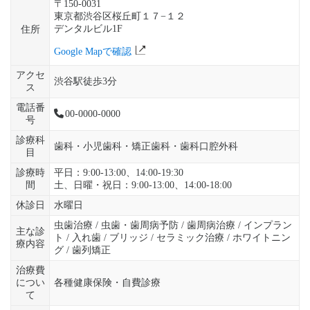
〒150-0031
東京都渋谷区桜丘町１７−１２
デンタルビル1F
住所
Google Mapで確認
アクセ
渋谷駅徒歩3分
ス
電話番
00-0000-0000
号
診療科
歯科・小児歯科・矯正歯科・歯科口腔外科
目
診療時
平日：9:00-13:00、14:00-19:30
間
土、日曜・祝日：9:00-13:00、14:00-18:00
休診日
水曜日
虫歯治療 / 虫歯・歯周病予防 / 歯周病治療 / インプラン
主な診
ト / 入れ歯 / ブリッジ / セラミック治療 / ホワイトニン
療内容
グ / 歯列矯正
治療費
につい
各種健康保険・自費診療
て